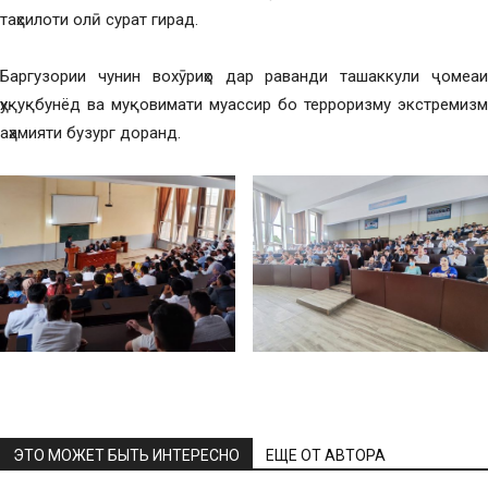
таҳсилоти олӣ сурат гирад.
Баргузории чунин вохӯриҳо дар раванди ташаккули ҷомеаи
ҳуқуқбунёд ва муқовимати муассир бо терроризму экстремизм
аҳамияти бузург доранд.
ЭТО МОЖЕТ БЫТЬ ИНТЕРЕСНО
ЕЩЕ ОТ АВТОРА