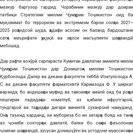
мазкур баргузор гардид. Чорабинии мазкур дар доираи
татбиқи Стратегияи миллии Ҷумҳурии Тоҷикистон оид ба
муқовимат бо терроризм ва экстремизм барои солҳои 2021–
2025 роҳандозӣ шуда, ҳадафи асосии он баланд бардоштани
сатҳи маърифати ҳуқуқӣ ва эҳсоси масъулияти шаҳрвандӣ
мебошад.
Дар рафти вохӯрӣ сарпарасти Кумитаи давлатии амнияти милли
Ҷумҳурии Тоҷикистон дар Донишгоҳи миллии Тоҷикистон
Қурбонзода Далер ва декани факултети тиббӣ Изатулозода А.
С. ва декани факултети фарматсевтӣ Каримзода Ф. У. ширкат
варзида, бо андешаҳои муфид ва тавсияҳои амалӣ оид ба роҳҳои
пешгирии падидаҳои номатлуб, аз қабили ифротгароӣ,
тундгароӣ ва таҳдидҳои дигари амниятӣ суханронӣ намуданд.
Онҳо таъкид карданд, ки мубориза бо ин хатарҳо бояд на танҳо
аз ҷониби сохторҳои давлатӣ, балки бо саҳми фаъолонаи
ҷомеаи шаҳрвандӣ, хусусан донишҷӯён ва устодони муассисаҳои