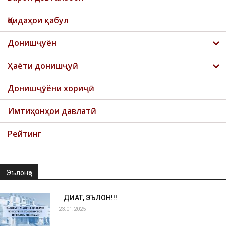
Қоидаҳои қабул
Донишҷуён
Ҳаёти донишҷуӣ
Донишҷӯёни хориҷӣ
Имтиҳонҳои давлатӣ
Рейтинг
Эълонҳо
ДИҚҚАТ, ЭЪЛОН!!!
23.01.2025