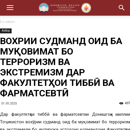
Ба аввал
Ахбор
ВОХӮРИИ СУДМАНД ОИД БА
МУҚОВИМАТ БО
ТЕРРОРИЗМ ВА
ЭКСТРЕМИЗМ ДАР
ФАКУЛТЕТҲОИ ТИББӢ ВА
ФАРМАТСЕВТӢ
437
01.05.2025
Дар факултетҳои тиббӣ ва фарматсевтии Донишгоҳи миллии
Тоҷикистон вохӯрии судманд оид ба муқовимат бо терроризм
ва экстремизм бо иштироки устодону кормандони факултетҳои