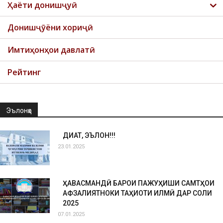
Ҳаёти донишҷуӣ
Донишҷӯёни хориҷӣ
Имтиҳонҳои давлатӣ
Рейтинг
Эълонҳо
ДИҚҚАТ, ЭЪЛОН!!!
23.01.2025
ҲАВАСМАНДӢ БАРОИ ПАЖУҲИШИ САМТҲОИ
АФЗАЛИЯТНОКИ ТАҲҚИҚОТИ ИЛМӢ ДАР СОЛИ
2025
07.01.2025