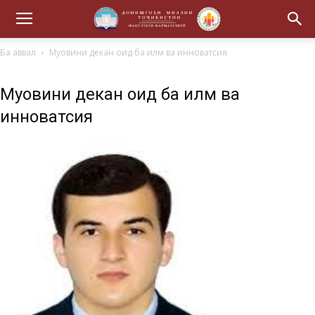
Ба аввал
Муовини декан оид ба илм ва инноватсия
Муовини декан оид ба илм ва
инноватсия