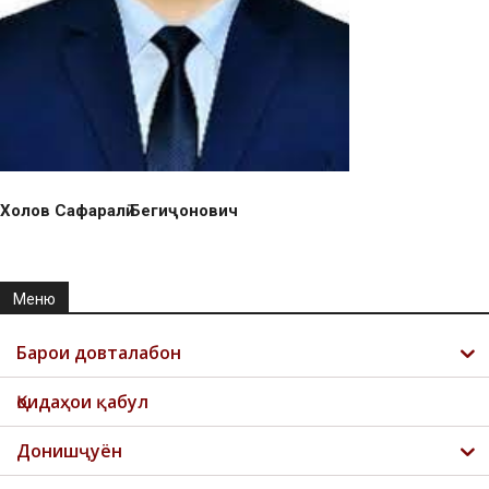
Холов Сафаралӣ Бегиҷонович
Меню
Барои довталабон
Қоидаҳои қабул
Донишҷуён