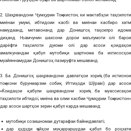
2. Шаҳрвандони Ҷумҳурии Тоҷикистон, ки мактабҳои таҳсилоти
миёнаи умумї, ибтидоии касбї ва миёнаи касбиро хатм
намудаанд, метавонанд дар Донишгоҳ таҳсилро идома
диҳанд. Њамчунин шахсони дорои маълумоти олї барои
дарёфти таҳсилоти дуюми олї дар асоси қоидаҳои
амалкунандаи қабул мутобиқи шартнома ба ихтисосҳои
муайяннамудаи Донишгоҳ пазируфта мешаванд.
3. Ба Донишгоҳ шаҳрвандони давлатҳои хориҷї (ба истиснои
тоҷикони бурунмарзии собиқ Иттиҳоди Шўравї) дар асоси
«Ќоидаҳои қабули шаҳрвандони хориҷї ба муассисаҳои
таҳсилоти ибтидої, миёна ва олии касбии Ҷумҳурии Тоҷикистон»
дар асоси шартҳои зерин қабул карда мешаванд:
мутобиқи созишномаи дутарафаи байнидавлатї;
дар ҳудуди ҷойҳои муқарраршудаи қабул бо роҳхати