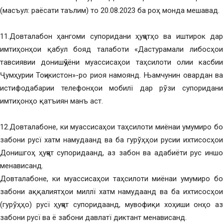
(масъул: раёсати таълим) то 20.08.2023 ба роҳ монда мешавад.
11.Довталабон ҳангоми супоридани ҳуҷҷатҳо ва иштирок дар
имтиҳонҳои қабул бояд талаботи «Дастурамали либосҳои
тавсиявии донишҷўёни муассисаҳои таҳсилоти олии касбии
Ҷумҳурии Тоҷикистон»-ро риоя намоянд. Њамчунин овардан ва
истифодабарии телефонҳои мобилї дар рўзи супоридани
имтиҳонҳо қатъиян манъ аст.
12.Довталабоне, ки муассисаҳои таҳсилоти миёнаи умумиро бо
забони русї хатм намудаанд ва ба гурўҳҳои русии ихтисосҳои
Донишгоҳ ҳуҷҷат супоридаанд, аз забон ва адабиёти рус иншо
менависанд.
Довталабоне, ки муассисаҳои таҳсилоти миёнаи умумиро бо
забони аққалиятҳои миллї хатм намудаанд ва ба ихтисосҳои
(гурўҳҳо) русї ҳуҷҷат супоридаанд, мувофиқи хоҳиши онҳо аз
забони русї ва ё забони давлатї диктант менависанд.