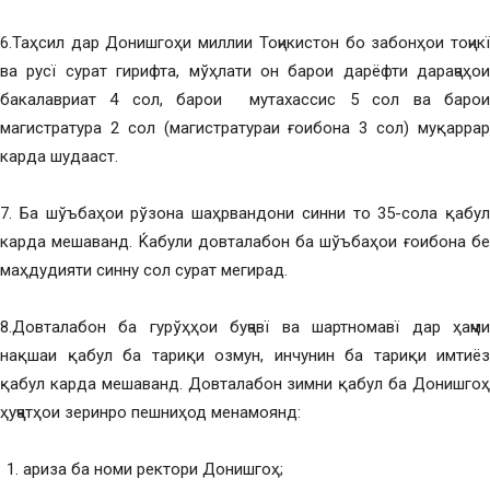
6.Таҳсил дар Донишгоҳи миллии Тоҷикистон бо забонҳои тоҷикї
ва русї сурат гирифта, мўҳлати он барои дарёфти дараҷаҳои
бакалавриат 4 сол, барои мутахассис 5 сол ва барои
магистратура 2 сол (магистратураи ғоибона 3 сол) муқаррар
карда шудааст.
7. Ба шўъбаҳои рўзона шаҳрвандони синни то 35-сола қабул
карда мешаванд. Ќабули довталабон ба шўъбаҳои ғоибона бе
маҳдудияти синну сол сурат мегирад.
8.Довталабон ба гурўҳҳои буҷавї ва шартномавї дар ҳаҷми
нақшаи қабул ба тариқи озмун, инчунин ба тариқи имтиёз
қабул карда мешаванд. Довталабон зимни қабул ба Донишгоҳ
ҳуҷҷатҳои зеринро пешниҳод менамоянд:
ариза ба номи ректори Донишгоҳ;