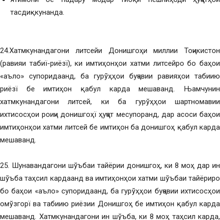
тасдиқкунанда.
24.Хатмкунандагони литсейи Донишгоҳи миллии Тоҷикистон
(равияи табиї-риёзї), ки имтиҳонҳои хатми литсейро бо баҳои
«аъло» супоридаанд, ба гурўҳҳои буҷавии равияҳои табиию
риёзї бе имтиҳон қабул карда мешаванд. Њамчунин
хатмкунандагони литсей, ки ба гурўҳҳои шартномавии
ихтисосҳои роиҷи донишгоҳї ҳуҷҷат месупоранд, дар асоси баҳои
имтиҳонҳои хатми литсей бе имтиҳон ба донишгоҳ қабул карда
мешаванд.
25. Шунавандагони шўъбаи тайёрии донишгоҳ, ки 8 моҳ дар ин
шўъба таҳсил кардаанд ва имтиҳонҳои хатми шўъбаи тайёриро
бо баҳои «аъло» супоридаанд, ба гурўҳҳои буҷавии ихтисосҳои
омўзгорї ва табиию риёзии Донишгоҳ бе имтиҳон қабул карда
мешаванд. Хатмкунандагони ин шўъба, ки 8 моҳ таҳсил карда,