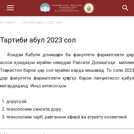
Ба аввал
Тартиби қабул 2023 сол
Тартиби қабул 2023 сол
Ќоидаи Ќабули донишҷуён ба факултети фарматсевти дар
асоси қоидаҳои муайян намудаи Раёсати Донишгоҳи миллии
Тоҷикистон барои ҳар сол муайян карда мешавад. То соли 2023
дар факултети фарматсевти ҳуҷҷатҳо барои панҷ ихтисос қабул
мегардиданд. Инҳо ихтисосҳои:
дорусозӣ
технологияи саноати дору
технологияи чарб, равганхои эфирӣ ва атриёту косметикӣ