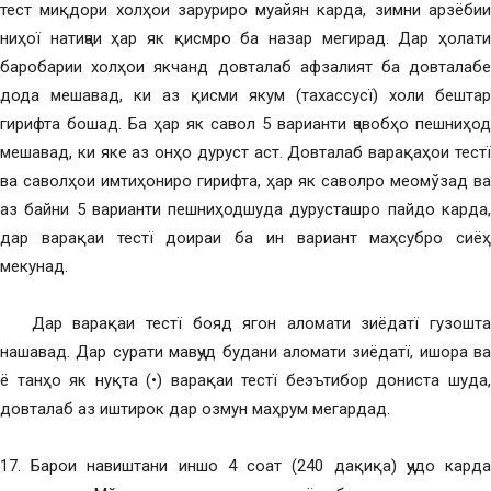
тест миқдори холҳои заруриро муайян карда, зимни арзёбии
ниҳої натиҷаи ҳар як қисмро ба назар мегирад. Дар ҳолати
баробарии холҳои якчанд довталаб афзалият ба довталабе
дода мешавад, ки аз қисми якум (тахассусї) холи бештар
гирифта бошад. Ба ҳар як савол 5 варианти ҷавобҳо пешниҳод
мешавад, ки яке аз онҳо дуруст аст. Довталаб варақаҳои тестї
ва саволҳои имтиҳониро гирифта, ҳар як саволро меомўзад ва
аз байни 5 варианти пешниҳодшуда дурусташро пайдо карда,
дар варақаи тестї доираи ба ин вариант маҳсубро сиёҳ
мекунад.
Дар варақаи тестї бояд ягон аломати зиёдатї гузошта
нашавад. Дар сурати мавҷуд будани аломати зиёдатї, ишора ва
ё танҳо як нуқта (•) варақаи тестї беэътибор дониста шуда,
довталаб аз иштирок дар озмун маҳрум мегардад.
17. Барои навиштани иншо 4 соат (240 дақиқа) ҷудо карда