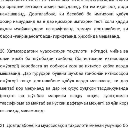
супоридани имтиҳон ҳозир нашудаанд, ба имтиҳон роҳ дода
намешаванд. Довталабоне, ки бесабаб ба имтиҳони қабул
ҳозир нашудаанд ва ё дар қисмҳои имтиҳони тестї холи ҳадди
ақали муайяншударо нагирифтаанд, ҳамчун довталабоне, ки
баҳои «ғайриқаноатбахш» гирифтаанд, ҳисобида мешаванд.
20. Хатмкардагони муассисаҳои таҳсилоти ибтидої, миёна ва
олии касбї ба шўъбаҳои ғоибона (ба истиснои ихтисосҳои
омўзгорї) новобаста аз собиқаи корї ва ихтисос қабул карда
мешаванд. Дар гурўҳҳои буҷавии шўъбаи ғоибонаи ихтисосҳои
омўзгорї танҳо довталабоне қабул карда мешаванд, ки дар
мактаб кор мекунанд ва дар ин хусус ҳуҷҷатҳои тасдиқкунанда
(роҳхат аз шўъбаи маорифи шаҳру ноҳия, гувоҳномаю
тавсифнома аз мактаб ва нусхаи дафтарчаи меҳнатї аз ҷойи кор)
пешниҳод менамоянд.
21. Довталабоне, ки муассисаҳои таҳсилоти миёнаи умумиро бо