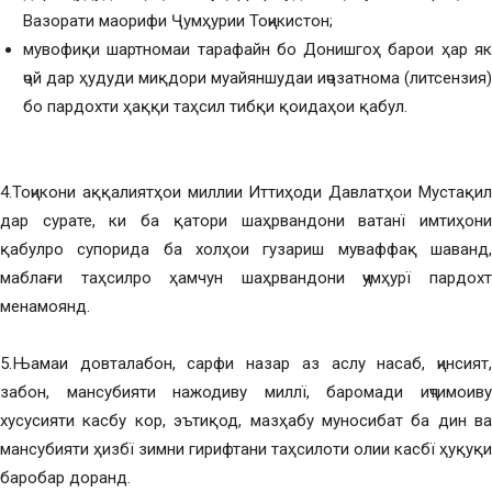
Вазорати маорифи Ҷумҳурии Тоҷикистон;
мувофиқи шартномаи тарафайн бо Донишгоҳ барои ҳар як
ҷой дар ҳудуди миқдори муайяншудаи иҷозатнома (литсензия)
бо пардохти ҳаққи таҳсил тибқи қоидаҳои қабул.
4.Тоҷикони аққалиятҳои миллии Иттиҳоди Давлатҳои Мустақил
дар сурате, ки ба қатори шаҳрвандони ватанї имтиҳони
қабулро супорида ба холҳои гузариш муваффақ шаванд,
маблағи таҳсилро ҳамчун шаҳрвандони ҷумҳурї пардохт
менамоянд.
5.Њамаи довталабон, сарфи назар аз аслу насаб, ҷинсият,
забон, мансубияти нажодиву миллї, баромади иҷтимоиву
хусусияти касбу кор, эътиқод, мазҳабу муносибат ба дин ва
мансубияти ҳизбї зимни гирифтани таҳсилоти олии касбї ҳуқуқи
баробар доранд.