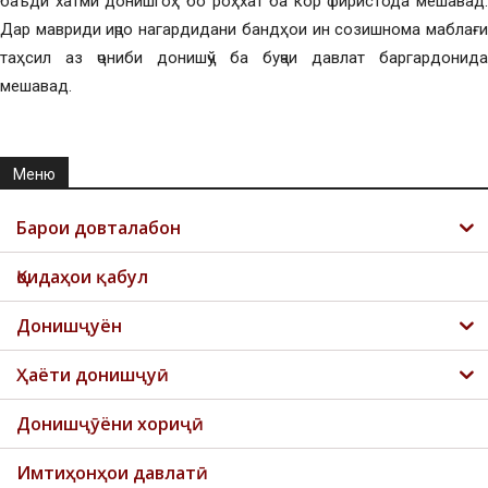
баъди хатми донишгоҳ бо роҳхат ба кор фиристода мешавад.
Дар мавриди иҷро нагардидани бандҳои ин созишнома маблағи
таҳсил аз ҷониби донишҷў ба буҷаи давлат баргардонида
мешавад.
Меню
Барои довталабон
Қоидаҳои қабул
Донишҷуён
Ҳаёти донишҷуӣ
Донишҷӯёни хориҷӣ
Имтиҳонҳои давлатӣ