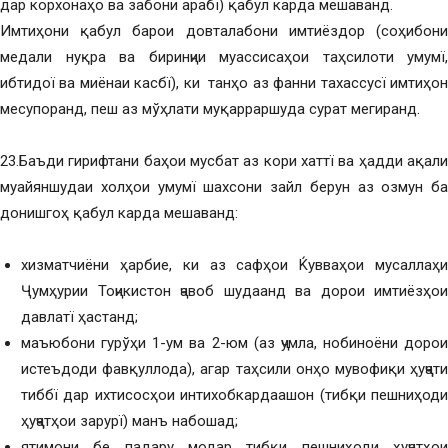
дар корхонаҳо ва забони арабї) қабул карда мешаванд.
Имтиҳони қабул барои довталабони имтиёздор (соҳибони
медали нуқра ва биринҷии муассисаҳои таҳсилоти умумї,
ибтидої ва миёнаи касбї), ки танҳо аз фанни тахассусї имтиҳон
месупоранд, пеш аз мўҳлати муқарраршуда сурат мегиранд.
23.Баъди гирифтани баҳои мусбат аз кори хаттї ва ҳадди ақали
муайяншудаи холҳои умумї шахсони зайл берун аз озмун ба
донишгоҳ қабул карда мешаванд:
хизматчиёни ҳарбие, ки аз сафҳои Ќувваҳои мусаллаҳи
Ҷумҳурии Тоҷикистон ҷавоб шудаанд ва дорои имтиёзҳои
давлатї ҳастанд;
маъюбони гурўҳи 1-ум ва 2-юм (аз ҷумла, нобиноёни дорои
истеъдоди фавқуллода), агар таҳсили онҳо мувофиқи ҳуҷҷати
тиббї дар ихтисосҳои интихобкардаашон (тибқи пешниҳоди
ҳуҷҷатҳои зарурї) манъ набошад;
ятимони бе падару модар тибқи пешниҳоди ҳуҷҷатҳои