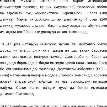
мешавад. Мўҳлати имтиҳони тестї барои ихтисосҳои
факултетҳои фалсафа, таърих, ҳуқуқшиносї, филология, забон
ва адабиёти рус, журналистика, шарқшиносї 3 соат (180
дақиқа), барои ихтисосҳои дигар факултетҳо 4 соат (240
дақиқа) муқаррар шудааст. Вақти шарҳу эзоҳи тартибу низоми
имтиҳони тестї ба вақти ҷудошуда дохил намешавад.
18. Аз рўи натиҷаҳои имтиҳони дохилшавї довталаб ҳуқуқ
дорад, ки апеллятсияи хаттї диҳад ва дар вақти баррасии
апеллятсия шахсан иштирок намояд. Довталабе, ки барои аз
нав дида баромадани баҳои имтиҳон ариза навиштаанд, бояд
бо худ шиноснома дошта бошад. Довталаби ноболиғро (то 18-
сола) метавонанд падар ё модараш ҳамроҳї намоянд. Баррасии
аризаи апеллятсионї кўшиши аз нав супоридани имтиҳон
набуда, балки танҳо санҷиши дурустии баҳои имтиҳони
дохилшавї мебошад.
19.Довталабоне, ки бе сабаб дар соати муқарраршуда барои