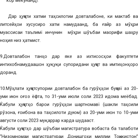
кор мекунанд).
Дар ҳуҷҷати хатми таҳсилотии довталабоне, ки мактаб ва
литсейҳои хусусиро хатм намудаанд, ба ғайр аз мўҳри
муассисаи таълимї инчунин мўҳри шўъбаи маорифи шаҳру
ноҳия низ ҳатмист.
9.Довталабон танҳо дар яке аз ихтисосҳои факултети
интихобнамудаашон ҳуқуқи супоридани ҳуҷҷат ва имтиҳонҳоро
доранд.
10.Мўҳлати ҳуҷҷатсупории довталабон ба гурўҳҳои буҷавї аз 20-
уми июн оғоз ёфта, то 31-уми июли соли 2023 идома меёбад.
Ќабули ҳуҷҷатҳо барои гурўҳҳои шартномавї (шакли таҳсили
рўзона, ғоибона ва таҳсилоти дуюм) аз 20-уми июн то 10-уми
августи соли 2023 муқаррар карда шудааст.
Ќабули ҳуҷҷатҳо дар шўъбаи магистратура вобаста ба талаботи
“Низомномаи магистратураи Донишгоҳи миллии Тоҷикистон”