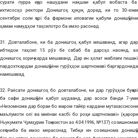
сурати пурра иҷро нашудани нақшаи қабул вобаста ба
ихтисосҳо ректори Донишгоҳ ҳуқуқ дорад, ки то 30-юми
сентябри соли ҷорї ба фармони иловагии қабули донишҷўёни
ҳамаи намудҳои таҳсилотро ба имзо расонад.
31. Довталабоне, ки ба донишгоҳ қабул мешаванд, агар дар
ибтидои таҳсил 15 рўз бе сабаб ба дарсҳо наоянд, аз
донишгоҳ хориҷ карда мешаванд. Дар ин ҳолат маблағи пешакї
пардохткардаи донишҷўёни гурўҳҳои шартномавї баргардонида
намешавад.
32. Раёсати донишгоҳ бо довталабоне, ки дар гурўҳҳои буҷавї
ба сафи донишҷўён қабул шудаанд, дар асоси банди 7-уми
«Низомнома дар бораи бо маром тайёр кардани мутахассисони
маълумоти олї ва миёнаи касбї бо роҳи шартномавї» (қарори
Њукумати Ҷумҳурии Тоҷикистон аз 4.04.1996, №137) созишномаи
сеҷониба ба имзо мерасонад. Тибқи ин созишнома донишҷў