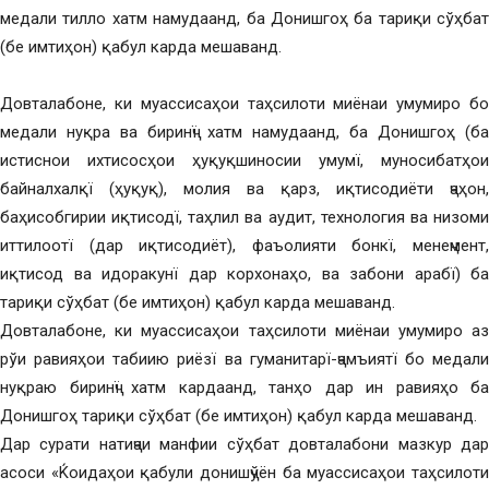
медали тилло хатм намудаанд, ба Донишгоҳ ба тариқи сўҳбат
(бе имтиҳон) қабул карда мешаванд.
Довталабоне, ки муассисаҳои таҳсилоти миёнаи умумиро бо
медали нуқра ва биринҷї хатм намудаанд, ба Донишгоҳ (ба
истиснои ихтисосҳои ҳуқуқшиносии умумї, муносибатҳои
байналхалқї (ҳуқуқ), молия ва қарз, иқтисодиёти ҷаҳон,
баҳисобгирии иқтисодї, таҳлил ва аудит, технология ва низоми
иттилоотї (дар иқтисодиёт), фаъолияти бонкї, менеҷмент,
иқтисод ва идоракунї дар корхонаҳо, ва забони арабї) ба
тариқи сўҳбат (бе имтиҳон) қабул карда мешаванд.
Довталабоне, ки муассисаҳои таҳсилоти миёнаи умумиро аз
рўи равияҳои табиию риёзї ва гуманитарї-ҷамъиятї бо медали
нуқраю биринҷї хатм кардаанд, танҳо дар ин равияҳо ба
Донишгоҳ тариқи сўҳбат (бе имтиҳон) қабул карда мешаванд.
Дар сурати натиҷаи манфии сўҳбат довталабони мазкур дар
асоси «Ќоидаҳои қабули донишҷўён ба муассисаҳои таҳсилоти