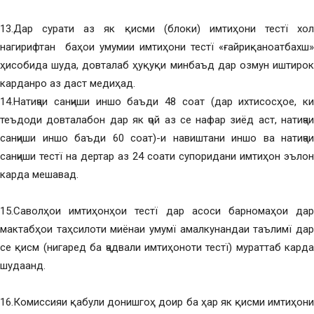
13.Дар сурати аз як қисми (блоки) имтиҳони тестї хол
нагирифтан баҳои умумии имтиҳони тестї «ғайриқаноатбахш»
ҳисобида шуда, довталаб ҳуқуқи минбаъд дар озмун иштирок
карданро аз даст медиҳад.
14.Натиҷаи санҷиши иншо баъди 48 соат (дар ихтисосҳое, ки
теъдоди довталабон дар як ҷой аз се нафар зиёд аст, натиҷаи
санҷиши иншо баъди 60 соат)-и навиштани иншо ва натиҷаи
санҷиши тестї на дертар аз 24 соати супоридани имтиҳон эълон
карда мешавад.
15.Саволҳои имтиҳонҳои тестї дар асоси барномаҳои дар
мактабҳои таҳсилоти миёнаи умумї амалкунандаи таълимї дар
се қисм (нигаред ба ҷадвали имтиҳоноти тестї) мураттаб карда
шудаанд.
16.Комиссияи қабули донишгоҳ доир ба ҳар як қисми имтиҳони