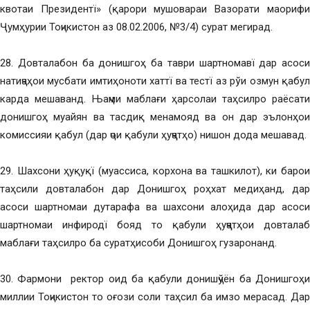
квотаи Президентї» (қарори мушовараи Вазорати маорифи
Ҷумҳурии Тоҷикистон аз 08.02.2006, №3/4) сурат мегирад.
28. Довталабон ба донишгоҳ ба таври шартномавї дар асоси
натиҷаҳои мусбати имтиҳоноти хаттї ва тестї аз рўи озмун қабул
карда мешаванд. Њаҷми маблағи ҳарсолаи таҳсилро раёсати
донишгоҳ муайян ва тасдиқ менамояд ва он дар эълонҳои
комиссияи қабул (дар ҷои қабули ҳуҷҷатҳо) нишон дода мешавад.
29. Шахсони ҳуқуқї (муассиса, корхона ва ташкилот), ки барои
таҳсили довталабон дар Донишгоҳ роҳхат медиҳанд, дар
асоси шартномаи дутарафа ва шахсони алоҳида дар асоси
шартномаи инфиродї бояд то қабули ҳуҷҷатҳои довталаб
маблағи таҳсилро ба суратҳисоби Донишгоҳ гузаронанд.
30. Фармони ректор оид ба қабули донишҷўён ба Донишгоҳи
миллии Тоҷикистон то оғози соли таҳсил ба имзо мерасад. Дар