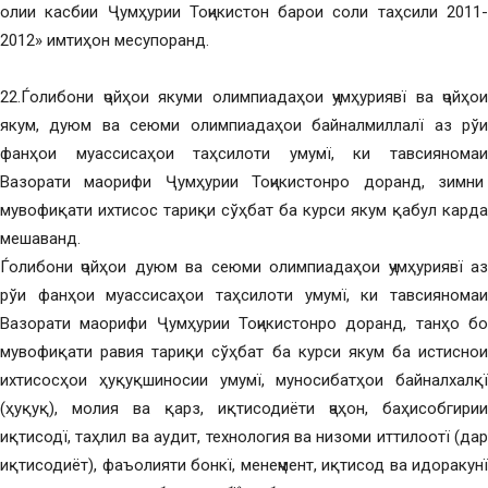
олии касбии Ҷумҳурии Тоҷикистон барои соли таҳсили 2011-
2012» имтиҳон месупоранд.
22.Ѓолибони ҷойҳои якуми олимпиадаҳои ҷумҳуриявї ва ҷойҳои
якум, дуюм ва сеюми олимпиадаҳои байналмиллалї аз рўи
фанҳои муассисаҳои таҳсилоти умумї, ки тавсияномаи
Вазорати маорифи Ҷумҳурии Тоҷикистонро доранд, зимни
мувофиқати ихтисос тариқи сўҳбат ба курси якум қабул карда
мешаванд.
Ѓолибони ҷойҳои дуюм ва сеюми олимпиадаҳои ҷумҳуриявї аз
рўи фанҳои муассисаҳои таҳсилоти умумї, ки тавсияномаи
Вазорати маорифи Ҷумҳурии Тоҷикистонро доранд, танҳо бо
мувофиқати равия тариқи сўҳбат ба курси якум ба истиснои
ихтисосҳои ҳуқуқшиносии умумї, муносибатҳои байналхалқї
(ҳуқуқ), молия ва қарз, иқтисодиёти ҷаҳон, баҳисобгирии
иқтисодї, таҳлил ва аудит, технология ва низоми иттилоотї (дар
иқтисодиёт), фаъолияти бонкї, менеҷмент, иқтисод ва идоракунї