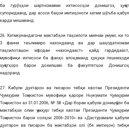
ба гурўҳҳои шартномавии ихтисосҳои донишгоҳ ҳуҷҷат
супоридаанд, дар асоси баҳои имтиҳоноти хатми шўъба қабул
карда мешаванд.
26. Хатмкунандагони мактабҳои таҳсилоти миёнаи умумї, ки то
3 фанни таълимиро нахондаанд ва дар шаҳодатномаи
таҳсилоташон ифодаи «нахондааст» қайд гардидааст,
мувофиқи ихтисоси ба фанҳо алоқаманд ҳуқуқи пешниҳоди
ҳуҷҷатҳоро барои дохилшавї ба факултетҳои Донишгоҳ
надоранд.
27. Ќабули духтарон ва писарон тибқи квотаи Президенти
Ҷумҳурии Тоҷикистон мувофиқи қарори Њукумати Ҷумҳурии
Тоҷикистон аз 31.01.2006, № 58 «Дар бораи қабули донишҷўён ба
мактабҳои олии ҷумҳурї тибқи квотаи Президенти Ҷумҳурии
Тоҷикистон барои солҳои 2006-2010» ва «Дастурамали қабули
духтарон ва писарон ба мактабҳои олї (бе имтиҳон) тибқи