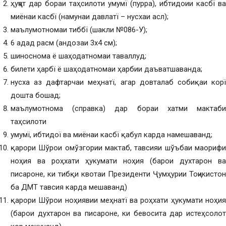
ҳуҷҷат дар бораи таҳсилоти умумї (пурра), ибтидоии касбї ва
миёнаи касбї (намунаи давлатї – нусхаи асл);
маълумотномаи тиббї (шакли №086-У);
6 адад расм (андозаи 3х4 см);
шиноснома ё шаҳодатномаи таваллуд;
билети ҳарбї ё шаҳодатномаи ҳарбии даъватшаванда;
нусха аз дафтарчаи меҳнатї, агар довталаб собиқаи корї
дошта бошад;
маълумотнома (справка) дар бораи хатми мактаби
таҳсилоти
умумї, ибтидої ва миёнаи касбї қабул карда намешаванд;
қарори Шўрои омўзгории мактаб, тавсияи шўъбаи маорифи
ноҳия ва роҳхати ҳукумати ноҳия (барои духтарон ва
писароне, ки тибқи квотаи Президенти Ҷумҳурии Тоҷикистон
ба ДМТ тавсия карда мешаванд)
қарори Шўрои ноҳиявии меҳнатї ва роҳхати ҳукумати ноҳия
(барои духтарон ва писароне, ки бевосита дар истеҳсолот