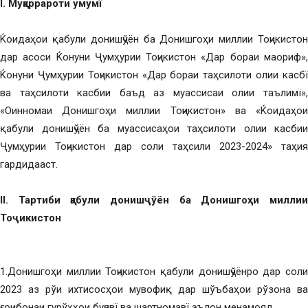
I. Муқаррароти умумї
Ќоидаҳои қабули донишҷўён ба Донишгоҳи миллии Тоҷикистон
дар асоси Ќонуни Ҷумҳурии Тоҷикистон «Дар бораи маориф»,
Ќонуни Ҷумҳурии Тоҷикистон «Дар бораи таҳсилоти олии касбї
ва таҳсилоти касбии баъд аз муассисаи олии таълимї»,
«Оинномаи Донишгоҳи миллии Тоҷикистон» ва «Ќоидаҳои
қабули донишҷўён ба муассисаҳои таҳсилоти олии касбии
Ҷумҳурии Тоҷикистон дар соли таҳсили 2023-2024» таҳия
гардидааст.
II. Тартиби қабули донишҷўён ба Донишгоҳи миллии
Тоҷикистон
1.Донишгоҳи миллии Тоҷикистон қабули донишҷўёнро дар соли
2023 аз рўи ихтисосҳои мувофиқ дар шўъбаҳои рўзона ва
ғоибонаи гурўҳҳои буҷавї ва шартномавї эълон менамояд.