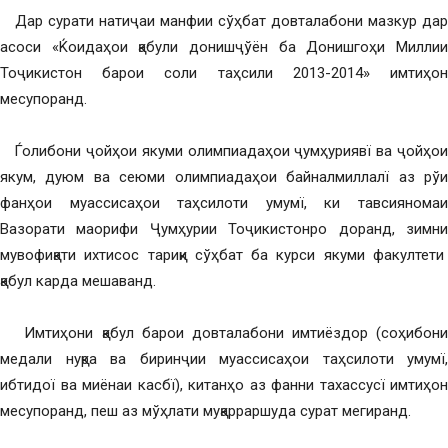
Дар сурати натиҷаи манфии сўҳбат довталабони мазкур дар
асоси «Ќоидаҳои қабули донишҷўён ба Донишгоҳи Миллии
Тоҷикистон барои соли таҳсили 2013-2014» имтиҳон
месупоранд.
Ѓолибони ҷойҳои якуми олимпиадаҳои ҷумҳуриявї ва ҷойҳои
якум, дуюм ва сеюми олимпиадаҳои байналмиллалї аз рўи
фанҳои муассисаҳои таҳсилоти умумї, ки тавсияномаи
Вазорати маорифи Ҷумҳурии Тоҷикистонро доранд, зимни
мувофиқати ихтисос тариқи сўҳбат ба курси якуми факултети
қабул карда мешаванд.
Имтиҳони қабул барои довталабони имтиёздор (соҳибони
медали нуқра ва биринҷии муассисаҳои таҳсилоти умумї,
ибтидої ва миёнаи касбї), китанҳо аз фанни тахассусї имтиҳон
месупоранд, пеш аз мўҳлати муқарраршуда сурат мегиранд.