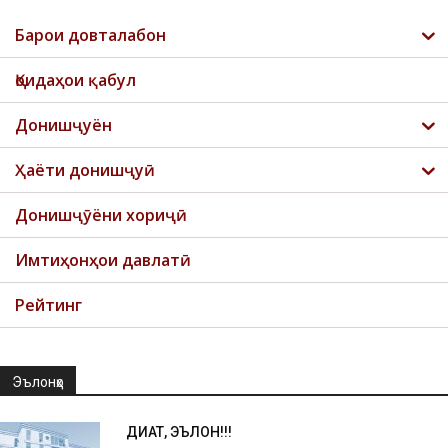
Барои довталабон
Қоидаҳои қабул
Донишҷуён
Ҳаёти донишҷуӣ
Донишҷӯёни хориҷӣ
Имтиҳонҳои давлатӣ
Рейтинг
Эълонҳо
ДИҚҚАТ, ЭЪЛОН!!!