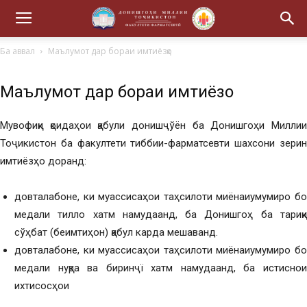
Ба аввал
Маълумот дар бораи имтиёзҳо
Маълумот дар бораи имтиёзҳо
Мувофиқи қоидаҳои қабули донишҷўён ба Донишгоҳи Миллии
Тоҷикистон ба факултети тиббии-фарматсевти шахсони зерин
имтиёзҳо доранд:
довталабоне, ки муассисаҳои таҳсилоти миёнаиумумиро бо
медали тилло хатм намудаанд, ба Донишгоҳ ба тариқи
сўҳбат (беимтиҳон) қабул карда мешаванд.
довталабоне, ки муассисаҳои таҳсилоти миёнаиумумиро бо
медали нуқра ва биринҷї хатм намудаанд, ба истиснои
ихтисосҳои