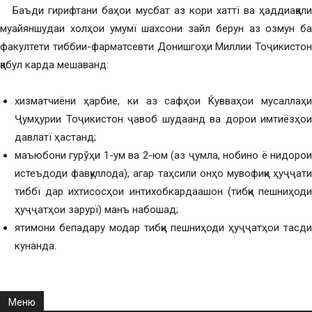
Баъди гирифтани баҳои мусбат аз кори хаттї ва ҳаддиақали
муайяншудаи холҳои умумї шахсони зайл берун аз озмун ба
факултети тиббии-фарматсевти Донишгоҳи Миллии Тоҷикистон
қабул карда мешаванд:
хизматчиёни ҳарбие, ки аз сафҳои Ќувваҳои мусаллаҳи
Ҷумҳурии Тоҷикистон ҷавоб шудаанд ва дорои имтиёзҳои
давлатї ҳастанд;
маъюбони гурўҳи 1-ум ва 2-юм (аз ҷумла, нобино ё нидорои
истеъдоди фавқуллода), агар таҳсили онҳо мувофиқи ҳуҷҷати
тиббї дар ихтисосҳои интихобкардаашон (тибқи пешниҳоди
ҳуҷҷатҳои зарурї) манъ набошад;
ятимони бепадару модар тибқи пешниҳоди ҳуҷҷатҳои тасдиқ
кунанда.
Меню