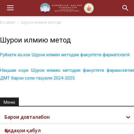
Ба аввал
Шурои илмию методӣ
Шурои илмию методӣ
Руйхати аъзои Шурои илмию методии факултети фарматсевтӣ
Нақшаи кори Шурои илмию методии факултети фармасевтии
ДМТ барои соли таҳсили 2024-2025
Меню
Барои довталабон
Қоидаҳои қабул