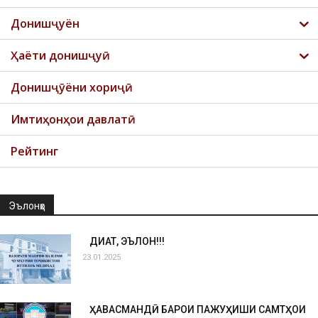
Донишҷуён
Ҳаёти донишҷуӣ
Донишҷӯёни хориҷӣ
Имтиҳонҳои давлатӣ
Рейтинг
Эълонҳо
ДИҚҚАТ, ЭЪЛОН!!!
23.01.2025
ҲАВАСМАНДӢ БАРОИ ПАЖУҲИШИ САМТҲОИ