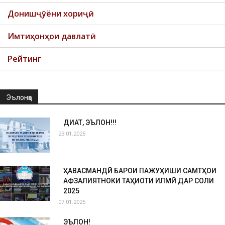
Донишҷӯёни хориҷӣ
Имтиҳонҳои давлатӣ
Рейтинг
Эълонҳо
ДИҚҚАТ, ЭЪЛОН!!!
23.01.2025
ҲАВАСМАНДӢ БАРОИ ПАЖУҲИШИ САМТҲОИ
АФЗАЛИЯТНОКИ ТАҲҚИҚОТИ ИЛМӢ ДАР СОЛИ
2025
07.01.2025
ЭЪЛОН!