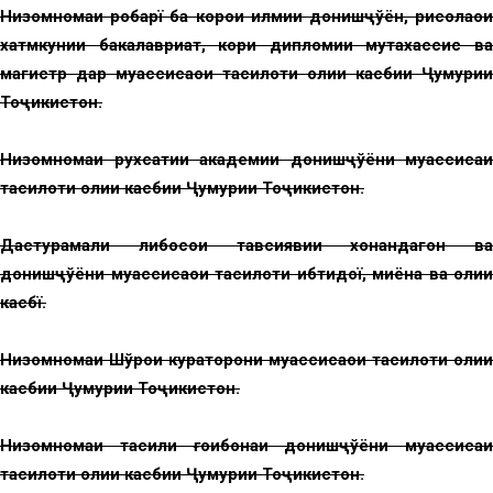
Низомномаи роҳбарї ба корҳои илмии донишҷўён, рисолаҳои
хатмкунии бакалавриат, кори дипломии мутахассис ва
магистр дар муассисаҳои таҳсилоти олии касбии Ҷумҳурии
Тоҷикистон.
Низомномаи рухсатии академии донишҷўёни муассисаи
таҳсилоти олии касбии Ҷумҳурии Тоҷикистон.
Дастурамали либосҳои тавсиявии хонандагон ва
донишҷўёни муассисаҳои таҳсилоти ибтидої, миёна ва олии
касбї.
Низомномаи Шўрои кураторони муассисаҳои таҳсилоти олии
касбии Ҷумҳурии Тоҷикистон.
Низомномаи таҳсили ғоибонаи донишҷўёни муассисаи
таҳсилоти олии касбии Ҷумҳурии Тоҷикистон.