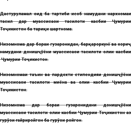
Дастуруламал оид ба тартиби ҳисоб намудани нархномаи
таҳсил дар муассисаҳои таҳсилоти касбии Ҷумҳурии
Тоҷикистон ба тариқи шартнома.
Низомнома дар бораи гузаронидан, барқароркунї ва хориҷ
намудани донишҷўёни муассисаҳои таҳсилоти олии касбии
Ҷумҳурии Тоҷикистон.
Низомномаи таъин ва пардохти стипендияи донишҷўёни
муассисаҳои таҳсилоти миёна ва олии касбии Ҷумҳурии
Тоҷикистон.
Низомнома дар бораи гузаронидани донишҷўёни
муассисаҳои таҳсилоти олии касбии Ҷумҳурии Тоҷикистон аз
гурўҳҳои ғайриройгон ба гурўҳҳои ройгон.