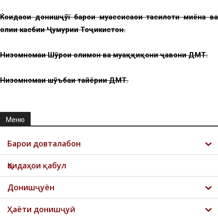
Ќоидаҳои донишҷўї барои муассисаҳои таҳсилоти миёна ва
олии касбии Ҷумҳурии Тоҷикистон.
Низомномаи Шўрои олимон ва муҳаққиқони ҷавони ДМТ.
Низомномаи шўъбаи тайёрии ДМТ.
Меню
Барои довталабон
Қоидаҳои қабул
Донишҷуён
Ҳаёти донишҷуӣ