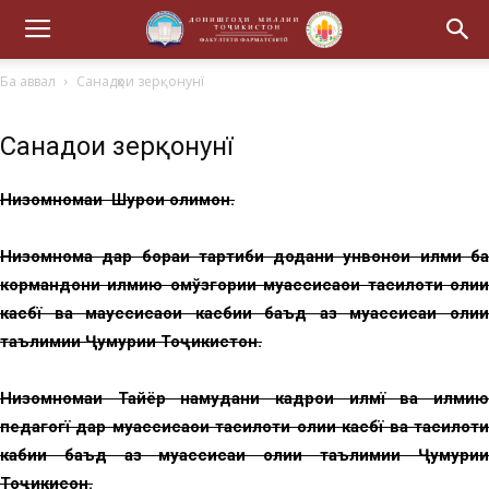
Ба аввал
Санадҳои зерқонунї
Санадҳои зерқонунї
Низомномаи Шурои олимон.
Низомнома дар бораи тартиби додани унвонҳои илми ба
кормандони илмию омўзгории муассисаҳои таҳсилоти олии
касбї ва мауссисаҳои касбии баъд аз муассисаи олии
таълимии Ҷумҳурии Тоҷикистон.
Низомномаи Тайёр намудани кадрҳои илмї ва илмию
педагогї дар муассисаҳои таҳсилоти олии касбї ва таҳсилоти
кабии баъд аз муассисаи олии таълимии Ҷумҳурии
Тоҷикисон.