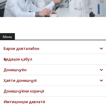
Меню
Барои довталабон
Қоидаҳои қабул
Донишҷуён
Ҳаёти донишҷуӣ
Донишҷӯёни хориҷӣ
Имтиҳонҳои давлатӣ