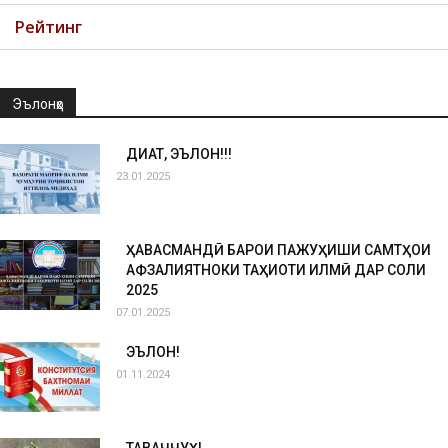
Рейтинг
Эълонҳо
ДИҚҚАТ, ЭЪЛОН!!!
23.01.2025
ҲАВАСМАНДӢ БАРОИ ПАЖУҲИШИ САМТҲОИ
АФЗАЛИЯТНОКИ ТАҲҚИҚОТИ ИЛМӢ ДАР СОЛИ
2025
07.01.2025
ЭЪЛОН!
01.11.2024
ТАВАҶҶУҲ!