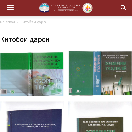
Ба аввал
Китобҳои дарсӣ
Китобҳои дарсӣ