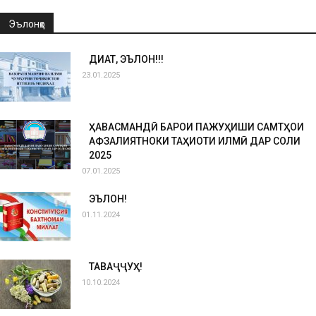
Эълонҳо
ДИҚҚАТ, ЭЪЛОН!!!
23.01.2025
ҲАВАСМАНДӢ БАРОИ ПАЖУҲИШИ САМТҲОИ
АФЗАЛИЯТНОКИ ТАҲҚИҚОТИ ИЛМӢ ДАР СОЛИ
2025
07.01.2025
ЭЪЛОН!
01.11.2024
ТАВАҶҶУҲ!
10.10.2024