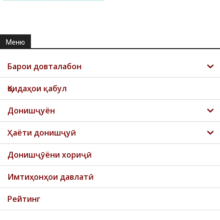
Меню
Барои довталабон
Қоидаҳои қабул
Донишҷуён
Ҳаёти донишҷуӣ
Донишҷӯёни хориҷӣ
Имтиҳонҳои давлатӣ
Рейтинг