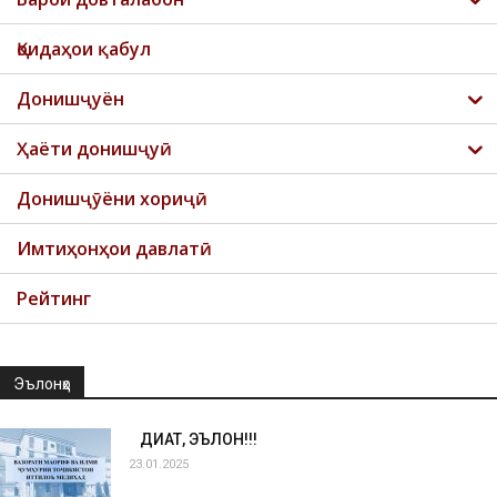
Қоидаҳои қабул
Донишҷуён
Ҳаёти донишҷуӣ
Донишҷӯёни хориҷӣ
Имтиҳонҳои давлатӣ
Рейтинг
Эълонҳо
ДИҚҚАТ, ЭЪЛОН!!!
23.01.2025