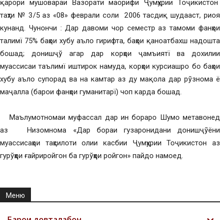
қарори мушовараи Вазорати маорифи Ҷумҳурии Тоҷикистон
таҳти № 3/5 аз «08» феврали соли 2006 тасдиқ шудааст, риоя
кунанд. Чунончи : Дар давоми чор семестр аз тамоми фанҳои
талимї 75% баҳои хубу аъло гирифта, баҳои қаноатбахш надошта
бошад; донишҷў агар дар корҳои ҷамъиятї ва дохилии
муассисаи таълимї иштирок намуда, корҳои курсиашро бо баҳои
хубу аъло супорад ва на камтар аз ду мақола дар рўзнома ё
маҷалла (барои фанҳои гуманитарї) чоп карда бошад.
Маълумотномаи муфассал дар ин бораро Шумо метавонед
аз Низомнома «Дар бораи гузаронидани донишҷўёни
муассисаҳои таҳсилоти олии касбии Ҷумҳурии Тоҷикистон аз
гурўҳҳои ғайриройгон ба гурўҳҳои ройгон» пайдо намоед.
Меню
Барои довталабон