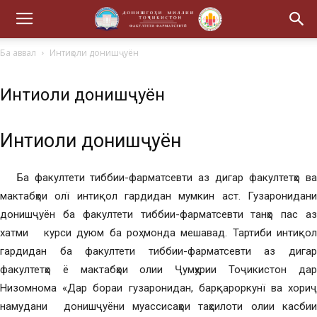
Ба аввал
Интиқоли донишҷуён
Интиқоли донишҷуён
Интиқоли донишҷуён
Ба факултети тиббии-фарматсевти аз дигар факултетҳо ва
мактабҳои олї интиқол гардидан мумкин аст. Гузаронидани
донишҷуён ба факултети тиббии-фарматсевти танҳо пас аз
хатми курси дуюм ба роҳ монда мешавад. Тартиби интиқол
гардидан ба факултети тиббии-фарматсевти аз дигар
факултетҳо ё мактабҳои олии Ҷумҳурии Тоҷикистон дар
Низомнома «Дар бораи гузаронидан, барқароркунї ва хориҷ
намудани донишҷуёни муассисаҳои таҳсилоти олии касбии