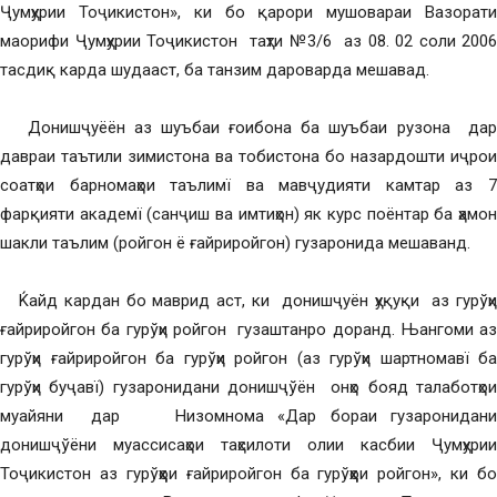
Ҷумҳурии Тоҷикистон», ки бо қарори мушовараи Вазорати
маорифи Ҷумҳурии Тоҷикистон таҳти №3/6 аз 08. 02 соли 2006
тасдиқ карда шудааст, ба танзим дароварда мешавад.
Донишҷуёён аз шуъбаи ғоибона ба шуъбаи рузона дар
давраи таътили зимистона ва тобистона бо назардошти иҷрои
соатҳои барномаҳои таълимї ва мавҷудияти камтар аз 7
фарқияти академї (санҷиш ва имтиҳон) як курс поёнтар ба ҳамон
шакли таълим (ройгон ё ғайриройгон) гузаронида мешаванд.
Ќайд кардан бо маврид аст, ки донишҷуён ҳуқуқи аз гурўҳи
ғайриройгон ба гурўҳи ройгон гузаштанро доранд. Њангоми аз
гурўҳи ғайриройгон ба гурўҳи ройгон (аз гурўҳи шартномавї ба
гурўҳи буҷавї) гузаронидани донишҷўён онҳо бояд талаботҳои
муайяни дар Низомнома «Дар бораи гузаронидани
донишҷўёни муассисаҳои таҳсилоти олии касбии Ҷумҳурии
Тоҷикистон аз гурўҳҳои ғайриройгон ба гурўҳҳои ройгон», ки бо