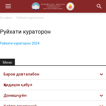
Ба аввал
Руйхати кураторон
Руйхати кураторон
Руйхати кураторон 2024
Меню
Барои довталабон
Қоидаҳои қабул
Донишҷуён