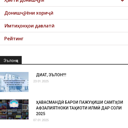
Ҳаёти донишҷуӣ
Донишҷӯёни хориҷӣ
Имтиҳонҳои давлатӣ
Рейтинг
Эълонҳо
ДИҚҚАТ, ЭЪЛОН!!!
23.01.2025
ҲАВАСМАНДӢ БАРОИ ПАЖУҲИШИ САМТҲОИ
АФЗАЛИЯТНОКИ ТАҲҚИҚОТИ ИЛМӢ ДАР СОЛИ
2025
07.01.2025