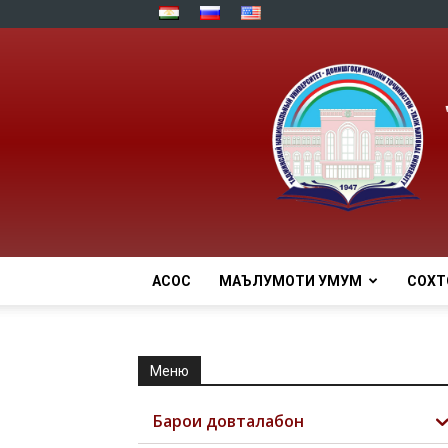
АСОСӢ
МАЪЛУМОТИ УМУМӢ
СОХТ
Меню
Барои довталабон