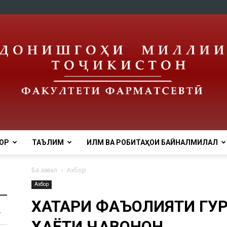
ОР
ТАЪЛИМ
ИЛМ ВА РОБИТАҲОИ БАЙНАЛМИЛАЛӢ
tnu
Ба аввал
Ахбор
Ахбор
ХАТАРИ ФАЪОЛИЯТИ ГУР
ҲАЁТИ ҶАВОНОН