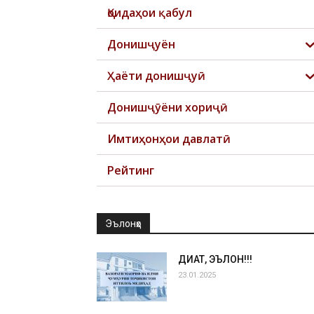
Қоидаҳои қабул
Донишҷуён
Ҳаёти донишҷуӣ
Донишҷӯёни хориҷӣ
Имтиҳонҳои давлатӣ
Рейтинг
Эълонҳо
ДИҚҚАТ, ЭЪЛОН!!!
23.01.2025