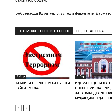
саҳмгузор бошем.
Бобоёрзода Қудратулло, устоди факултети фармат
ЭТО МОЖЕТ БЫТЬ ИНТЕРЕСНО
ЕЩЕ ОТ АВТОРА
Ахбор
Ахбор
ТАЪСИРИ ТЕРРОРИЗМ БА СУБОТИ
ИДОМАИ ИҶРОИ ДАСТ
БАЙНАЛМИЛАЛӢ
ПЕШВОИ МИЛЛАТ РОҶЕ
ҲАВАСМАНДГАРДОНИ
МУҲАҚҚИҚОН ДАР СОЛ