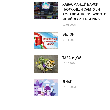
ҲАВАСМАНДӢ БАРОИ
ПАЖУҲИШИ САМТҲОИ
АФЗАЛИЯТНОКИ ТАҲҚИҚОТИ
ИЛМӢ ДАР СОЛИ 2025
07.01.2025
ЭЪЛОН!
01.11.2024
ТАВАҶҶУҲ!
10.10.2024
ДИҚҚАТ!
14.10.2023