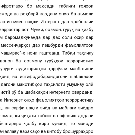
 ифротгаро бо мақсади таблиғи ғояҳои
 омода ва роҳбарӣ кардани онҳо ба аъмоли
Дар ин миён нақши Интернет дар ҷалбсозии
ррастар аст. Чунки, созмон, гурӯҳ ва ҳизбу
ом баромадкунанда дар даҳ соли охир дар
а мессенҷерҳо) дар пешбурди фаъолиятҳои
чашмрас”-е ноил гаштаанд. Тибқи таҳлилу
вонон ба созмону гурӯҳҳои террористию
узурги аудиторияҳои ҳаррӯзаи манбаъҳои
ҳанд ва истифодабарандагони шабакаҳои
ндагони макотибҳои таҳсилоти умумиву олӣ
ристӣ рӯ ба шабакаҳои интернети оварданд.
ба Интернет онҳо фаъолиятҳои террористиву
, ки сарфи вақти зиёд ва маблағи зиёдро
еомад, ки ҷиҳати таблиғ ва афзоиш додани
ештареро ҷалбу киро кунанд, то маводи
аҷаллаву варақаҳо ва китобу брошурраҳоро