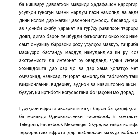
ба кишвару давлатҳои мавриди ҳадафашон қароргир
усулҳои гуногун миёни мардум паҳн намоянд ва анд
дини ислом дар мағзи ҷавонони гумроҳу, бесавод, ҷо 
аз ҷониби ҳизбу ҳаракат ва гурӯҳу равияҳои терро
дошт, дигар барои пешбурди фаъолияти онҳо кор наме
самт омӯзишу баррасии роҳу усулҳои мазкур, таҷриб
мазкурро бастанду маҳдуд намуданд.Аз ин рӯ, со
экстремистӣ ба Интернет рӯ оварданд, чунки Интер
хоҳишдошта дар ҳар ҷо ва дар ҳама ҳолатҳо мет
омӯзонад, нависад, тиҷорат намояд, ба таблиғоту таш
ғайрионлайнӣ, видеоиву аудиоӣ ва навишторию аксӣ 
бузург, ки иртиботи ногусастанӣ бо ҷаҳони мо дорад.
Гурӯҳҳои ифротӣ аксарияти вақт барои ба ҳадафҳои
ба монанди Одноклассники, Faceebook, B контакте,
Telegram, Faceebook Messenger, Skype, ва ғайра исти
террористию ифротӣ дар шабакаҳои мазкур вобаст