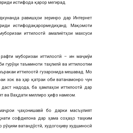
вриди истифода қарор мегирад.
дкунанда равишҳои зеринро дар Интернет
риди истифодақарормедиҳанд. Мақомоти
муборизаи иттилоотӣ амалиётҳои махсуси
 рафти муборизаи иттилоотӣ – ин маҷмӯи
би гурӯҳи таъминоти таҳлилӣ ва иттилоотии
аъракаи иттилоотӣ гузаронида мешавад. Мо
аи хок ва ҳар қатраи оби ватанамонро чун
 даст надода, ба ҳамлаҳои иттилоотӣ дар
т ва Ваҳдати миллиро ҳифз намеом.
маҷрои ҷаҳонишавӣ бо дарки масъулият
ҳнати софдилона дар ҳама соҳаҳо таҳким
р рӯҳияи ватандӯстӣ, худогоҳиву худшиносӣ