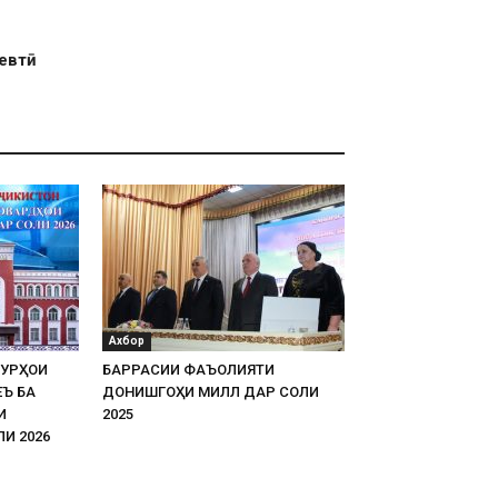
севтӣ
Ахбор
УРҲОИ
БАРРАСИИ ФАЪОЛИЯТИ
Ъ БА
ДОНИШГОҲИ МИЛЛӢ ДАР СОЛИ
И
2025
И 2026