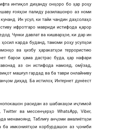
ифта интиқол диҳанду онҳоро бо ҳар роҳу
ешаву ғояҳои палиду разилашонро аз номи
кунанд. Ин усул, ки тайи чандин даҳсолаҳо
ристиву ифротгаро мавриди истифода қарор
дод. Чунки давлат ва кишварҳое, ки дар ин
а ҳосил карда буданд, тамоми роҳу усулҳои
змонҳо ва ҳизбу ҳаракатҳои террористию
нет барои ҳама дастрас буда, ҳар нафари
авонад аз он истифода намояд, омӯзад,
виқот машғул гардад ва ба таври онлайниву
анҷом диҳад. Ба истилоҳ Интернет дунёест
 нопокашон расидан аз шабакаҳои иҷтимоӣ
 Twitter ва мессенҷерҳо WhatsApp, Viber,
фода менамоянд. Таблиғу анҷоми амалиётҳои
а ба имкониятҳои корбурдашон аз ҷониби