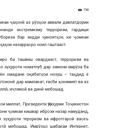
730
меаи ҷаҳонӣ аз рӯзҳои аввали давлатдории
нанди экстремизму терроризм, гардиши
убориза бар зидди ҷиноятҳое, ки ҷомеаи
ҷаҳои назаррасро ноил гаштааст.
иро ба ташвиш овардааст, терроризм ва
з зуҳуроти номатлуб дар замони имрӯза ба
иён омадани оқибатҳои нохуш – таҳдид ё
утсионӣ дар мамлакат, ғасби ҳокимият ва аз
иллӣ, иҷтимоӣ ва динӣ мебошад.
ои миллат, Президенти Ҷумҳурии Тоҷикистон
они ҷомеаи кишвар ибрози назар намуданд,
и зуҳуроти тероризм ва ифротгароӣ васеъ
отӣ мебошад. Имрӯзҳо шабакаи Интернет,