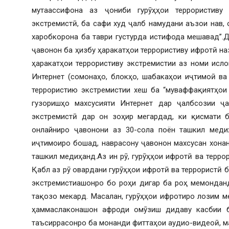
мутаассифона аз ҷониби гурӯҳҳои террористиву
экстремистӣ, ба сафи худ ҷалб намудани аъзои нав,
харобкорона ба таври густурда истифода мешавад”.
ҷавонон ба ҳизбу ҳаракатҳои террористиву ифротӣ наза
ҳаракатҳои террористиву экстремистии аз номи исл
Интернет (сомонаҳо, блокҳо, шабакаҳои иҷтимоӣ в
террористию экстремистии хеш ба “муваффақиятҳои 
гузоришҳо махсусияти Интернет дар ҷалбсозии ҷа
экстремистӣ дар он зоҳир мегардад, ки қисмати б
онлайниро ҷавонони аз 30-сола поён ташкил меди
иҷтимоиро бошад, наврасону ҷавонон махсусан хона
ташкил медиҳанд.Аз ин рӯ, гурӯҳҳои ифротӣ ва терро
Қабл аз рӯ овардани гурӯҳҳои ифротӣ ва террористӣ 
экстремистиашонро бо роҳи дигар ба роҳ мемонданд
тақозо мекард. Масалан, гурӯҳҳои ифротиро лозим м
ҳаммаслаконашон афроди омӯзиш дидаву касбии б
таъсиррасонро ба монанди фиттаҳои аудио-видеоӣ, м