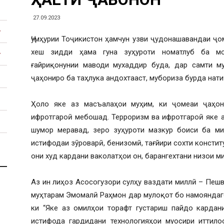
27.09.2023
Ҷумҳурии Тоҷикистон ҳамчун узви ҷудонашавандаи ҷо
хеш зидди ҳама гуна зуҳуроти номатлуб ба мо
ғайриқонунии маводи мухаддир буда, дар самти м
ҷаҳониро ба таҳлука андохтааст, мубориза бурда нати
Ҳоло яке аз масъалаҳои муҳим, ки ҷомеаи ҷаҳон
ифротгароӣ мебошад. Терроризм ва ифротгароӣ яке а
шумор меравад, зеро зуҳуроти мазкур боиси ба м
истифодаи зӯроварӣ, бенизомӣ, тағйири сохти констит
они худ кардани ваколатҳои он, барангехтани низои м
Аз ин лиҳоз Асосогузори сулҳу ваздати миллӣ – Пешв
муҳтарам Эмомалӣ Раҳмон дар мулоқот бо намояндаг
ки “Яке аз омилҳои торафт густариш пайдо кардан
истифода гардидани технологияҳои муосири иттило