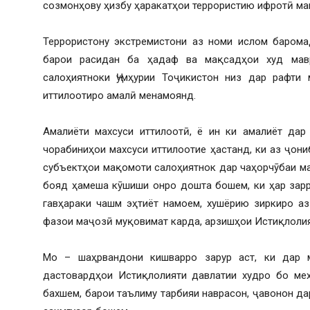
созмонҳову ҳизбу ҳаракатҳои террористию ифротӣ ма
Террористону экстремистони аз номи ислом барома
барои расидан ба ҳадаф ва мақсадҳои худ мав
салоҳиятноки Ҷумҳурии Тоҷикистон низ дар рафти 
иттилоотиро амалӣ менамоянд.
Амалиёти махсуси иттилоотӣ, ё ин ки амалиёт дар
чорабиниҳои махсуси иттилоотие ҳастанд, ки аз ҷони
субъектҳои мақомоти салоҳиятнок дар чаҳорчӯбаи м
бояд ҳамеша кӯшиши онро дошта бошем, ки ҳар зарр
гавҳараки чашм эҳтиёт намоем, хушёрию зиркиро аз
фазои маҷозӣ муқовимат карда, арзишҳои Истиқлолия
Мо – шаҳрвандони кишварро зарур аст, ки дар 
дастовардҳои Истиқлолияти давлатии худро бо ме
бахшем, барои таълиму тарбияи наврасон, ҷавонон да