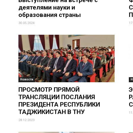
Выступление на встрече с
Ф
деятелями науки и
С
образования страны
П
30.05.2024
17
Новости
Н
ПРОСМОТР ПРЯМОЙ
Э
ТРАНСЛЯЦИИ ПОСЛАНИЯ
Р
ПРЕЗИДЕНТА РЕСПУБЛИКИ
С
ТАДЖИКИСТАН В ТНУ
11
28.12.2023