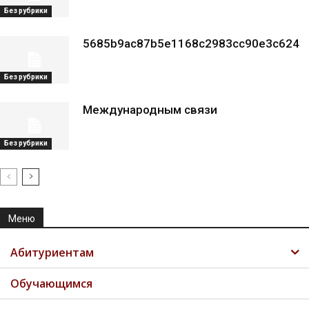
Без рубрики
5685b9ac87b5e1168c2983cc90e3c624
Без рубрики
Международным связи
Без рубрики
Меню
Абитуриентам
Обучающимся