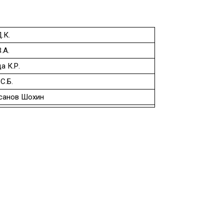
.К.
.А.
а К.Р.
С.Б.
санов Шохин