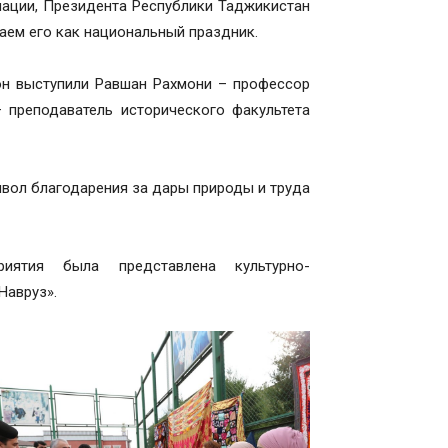
нации, Президента Республики Таджикистан
ем его как национальный праздник.
он выступили Равшан Рахмони – профессор
 преподаватель исторического факультета
мвол благодарения за дары природы и труда
иятия была представлена культурно-
Навруз».