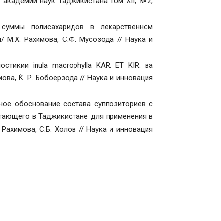
 академии наук Таджикистана том XII, №2,
 суммы полисахаридов в лекарственном
 М.Х. Рахимова, С.Ф. Мусозода // Наука и
стикии inula macrophylla KAR. ET KIR. ва
ва, Ќ. Р. Бобоёрзода // Наука и инновация
ьное обоснование состава суппозиториев с
стающего в Таджикистане для применения в
 Рахимова, С.Б. Холов // Наука и инновация