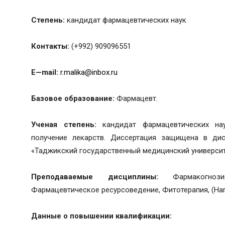
Степень:
кандидат фармацевтических наук
Контакты:
(+992) 909096551
E
—
mail
:
r.malika@inbox.ru
Базовое образование:
Фармацевт.
Ученая степень:
кандидат фармацевтических наук
получение лекарств. Диссертация защищена в дис
«Таджикский государственный медицинский университ
Преподаваемые дисциплины:
Фармакогнозия
Фармацевтическое ресурсоведение, Фитотерапия, (На
Данные о повышении квалификации: