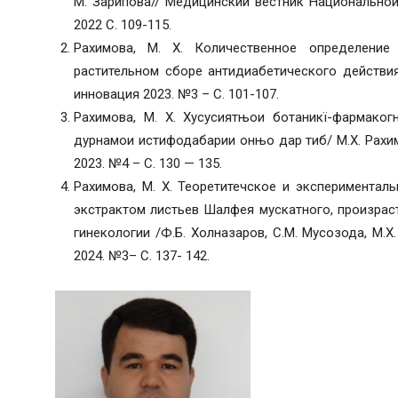
М. Зарипова// Медицинский вестник Национальной
2022 С. 109-115.
Рахимова, М. Х. Количественное определение
растительном сборе антидиабетического действия/
инновация 2023. №3 – С. 101-107.
Рахимова, М. Х. Хусусиятњои ботаникї-фармакогно
дурнамои истифодабарии онњо дар тиб/ М.Х. Рахимо
2023. №4 – С. 130 — 135.
Рахимова, М. Х. Теоретитечское и экспериментал
экстрактом листьев Шалфея мускатного, произра
гинекологии /Ф.Б. Холназаров, С.М. Мусозода, М.Х.
2024. №3– С. 137- 142.