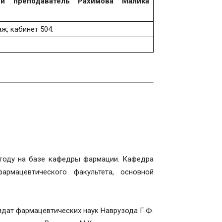
й преподаватель Рахимова Малика
аж, кабинет 504.
оду на базе кафедры фармации. Кафедра
армацевтического факультета, основной
ат фармацевтических наук Наврузода Г.Ф.