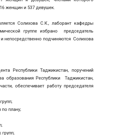
 16 женщин и 537 девушек.
ется Солихова С.К., лаборант кафедры
мической группе избрано председатель
ах и непосредственно подчиняются Солихова
ента Республики Таджикистан, поручений
тва образования Республики Таджикистан,
части, обеспечивает работу председателя
групп;
 по плану;
п;
 групп;