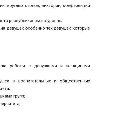
й, круглых столов, викторин, конференций
сти республиканского уровня;
ния девушек особенно тех девушек которые
ела работы с девушками и женщинами
ушек в воспитательных и общественных
тета;
шками групп;
верситета;