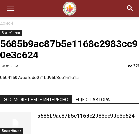
Домой
Без рубрики
5685b9ac87b5e1168c2983cc9
0e3c624
709
05.04.2023
05041507acefedc071bd95b8ee161c1a
ЭТО МОЖЕТ БЫТЬ ИНТЕРЕСНО
ЕЩЕ ОТ АВТОРА
5685b9ac87b5e1168c2983cc90e3c624
Без рубрики